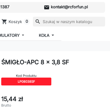
mail
1387
kontakt@rcforfun.pl
shopping_cart
search
0
Koszyk
MULATORY
KOŁA
ŚMIGŁO-APC 8 x 3,8 SF
Kod Produktu
LP08038SF
15,44 zł
Brutto