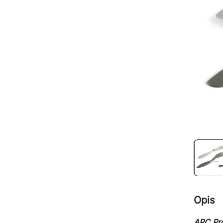
Opis
APC Pro