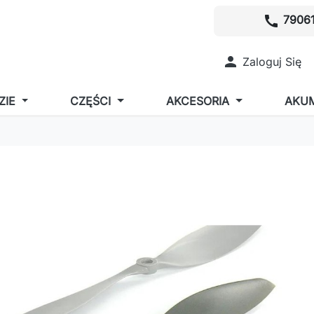
call
79061

Zaloguj Się
ZIE
CZĘŚCI
AKCESORIA
AKU