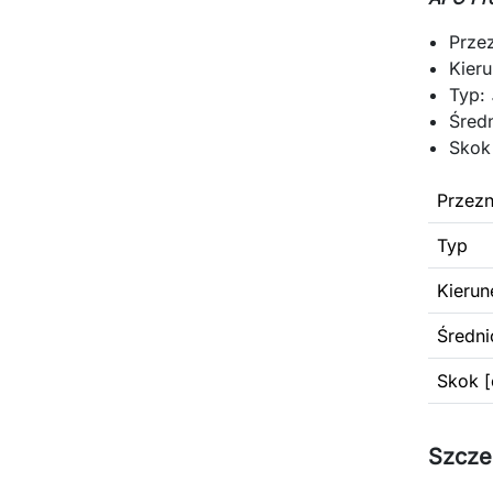
Prze
Kier
Typ:
Średn
Skok
Przezn
Typ
Kierun
Średni
Skok [
Szcze