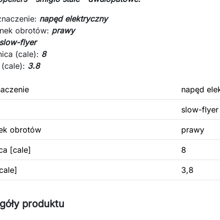
znaczenie:
napęd elektryczny
unek obrotów:
prawy
slow-flyer
ica (cale):
8
 (cale):
3.8
aczenie
napęd ele
slow-flyer
ek obrotów
prawy
ca [cale]
8
cale]
3,8
góły produktu