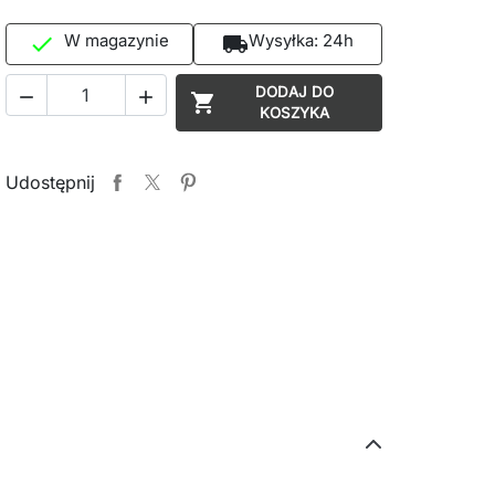
W magazynie
Wysyłka:
24h

local_shipping
DODAJ DO



KOSZYKA
Udostępnij