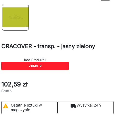
ORACOVER - transp. - jasny zielony
Kod Produktu
21049-2
102,59 zł
Brutto
Ostatnie sztuki w
Wysyłka:
24h

local_shipping
magazynie