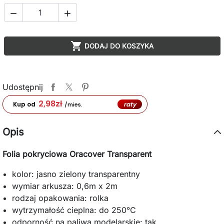



DODAJ DO KOSZYKA
Udostępnij
2,98
zł
raty
Kup od
/mies.
Opis
Folia pokryciowa Oracover Transparent
kolor: jasno zielony transparentny
wymiar arkusza: 0,6m x 2m
rodzaj opakowania: rolka
wytrzymałość cieplna: do 250°C
odporność na paliwa modelarskie: tak