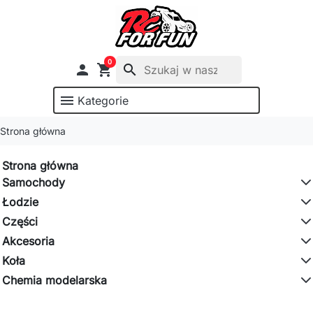
0

shopping_cart
search
menu
Kategorie
Strona główna
Strona główna
Samochody
Łodzie
Części
Akcesoria
Koła
Chemia modelarska