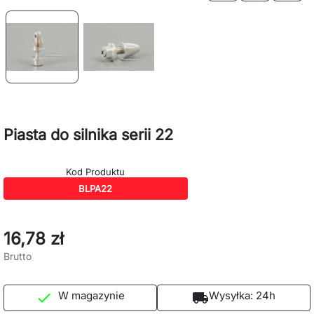
Piasta do silnika serii 22
Kod Produktu
BLPA22
16,78 zł
Brutto
W magazynie
Wysyłka:
24h

local_shipping