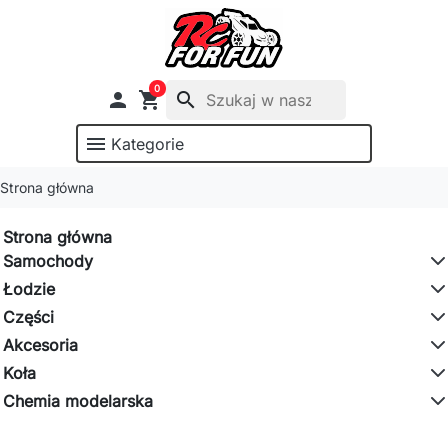
0

shopping_cart
search
menu
Kategorie
Strona główna
Strona główna
Samochody
Łodzie
Części
Akcesoria
Koła
Chemia modelarska